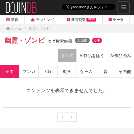
新作
ランキング
新着割引
データ
NEW
ホーム
幽霊・ゾンビ
幽霊・ゾンビ
人気順
0件
タグ検索結果
すべて
AI作品を除く
AI作品のみ
全て
マンガ
CG
動画
ゲーム
音
その他
コンテンツを表示できませんでした。
«
»