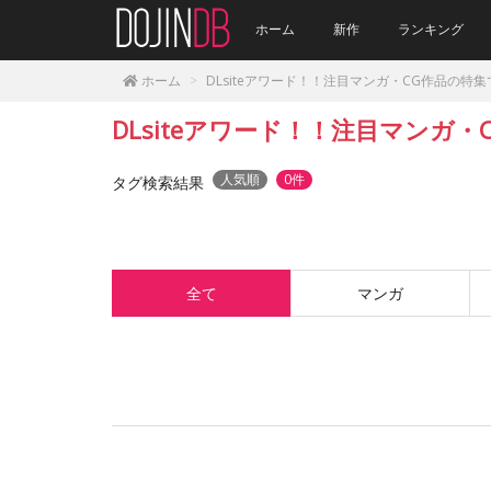
ホーム
新作
ランキング
ホーム
DLsiteアワード！！注目マンガ・CG作品の特
DLsiteアワード！！注目マンガ
人気順
0件
タグ検索結果
全て
マンガ