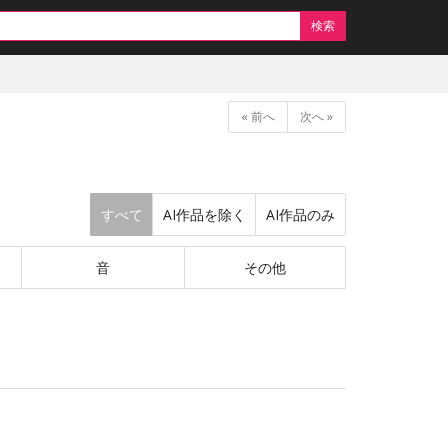
検索
«
前へ
次へ
»
すべて
AI作品を除く
AI作品のみ
音
その他