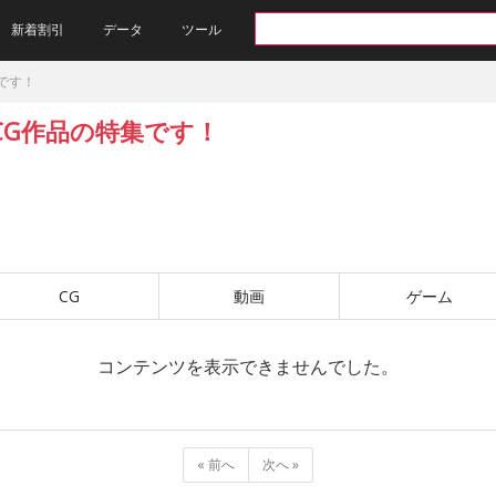
新着割引
データ
ツール
集です！
・CG作品の特集です！
CG
動画
ゲーム
コンテンツを表示できませんでした。
«
前へ
次へ
»