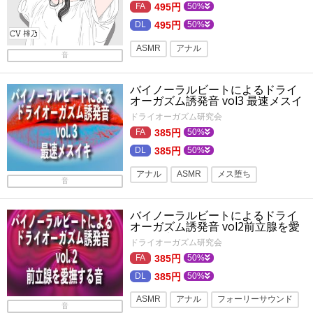
495円
50%
495円
50%
ASMR
アナル
音
トランス・暗示ボイス
バイノーラルビートによるドライ
バイノーラル・ダミヘ
連続絶頂
オーガズム誘発音 vol3 最速メスイ
キ
乳首責め
乳首・乳輪
オナサポ
ドライオーガズム研究会
言葉責め
バイノーラル
メスイキ
385円
50%
385円
50%
催眠・洗脳
フォーリーサウンド
アナル
ASMR
メス堕ち
音
トランス・暗示ボイス
バイノーラルビートによるドライ
バイノーラル・ダミヘ
オナサポ
オーガズム誘発音 vol2前立腺を愛
撫する音
メスイキ
男の娘
性転換・女体化
ドライオーガズム研究会
385円
50%
バイノーラル
ニューハーフ
385円
50%
ASMR
アナル
フォーリーサウンド
音