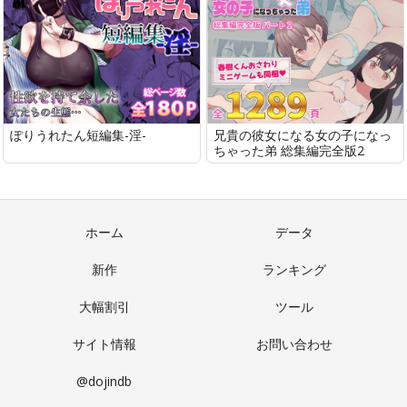
ぽりうれたん短編集-淫-
兄貴の彼女になる女の子になっ
ちゃった弟 総集編完全版2
ホーム
データ
新作
ランキング
大幅割引
ツール
サイト情報
お問い合わせ
@dojindb