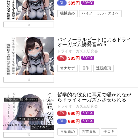
385円
50%
機械責め
バイノーラル・ダミヘ
トランス・暗示ボイス
ASMR
音
バイノーラルビートによるドライ
オーガズム誘発音vol5
ドライオーガズム研究会
385円
50%
オナサポ
旧作
連続絶頂
バイノーラル
機械姦
ASMR
音
メス男子
哲学的な彼女に耳元で囁かれなが
らドライオーガズムさせられる
ドライオーガズム研究会
660円
50%
660円
50%
言葉責め
乳首責め
手コキ
音