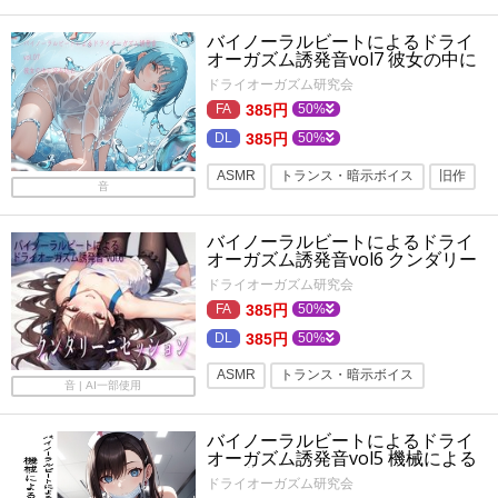
バイノーラル・ダミヘ
オナサポ
バイノーラルビートによるドライ
男の潮吹き
トランス・暗示ボイス
オーガズム誘発音vol7 彼女の中に
沈み込む
フォーリーサウンド
メスイキ
ドライオーガズム研究会
385円
50%
メス男子
連続絶頂
男性受け
385円
50%
密着
ASMR
トランス・暗示ボイス
旧作
音
バイノーラル・ダミヘ
性転換・女体化
バイノーラルビートによるドライ
男性受け
オナサポ
射精管理
オーガズム誘発音vol6 クンダリー
ニセッション
連続絶頂
添い寝
耳舐め
ドライオーガズム研究会
385円
50%
バイノーラル
キス
メスイキ
385円
50%
密着
フォーリーサウンド
ASMR
トランス・暗示ボイス
男の潮吹き
音 | AI一部使用
耳舐め
旧作
バイノーラル・ダミヘ
バイノーラルビートによるドライ
フォーリーサウンド
バイノーラル
オーガズム誘発音vol5 機械による
無慈悲な強〇絶頂
メスイキ
オナサポ
ヨガ
ドライオーガズム研究会