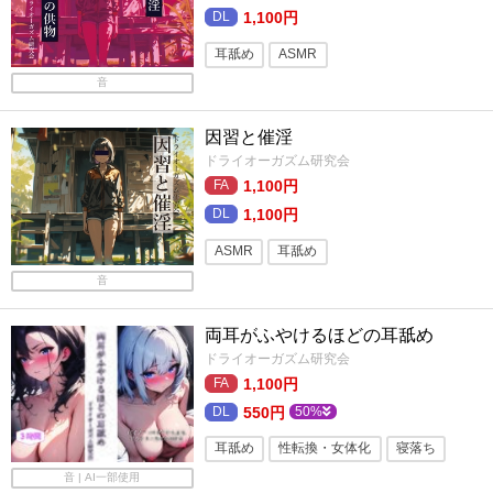
1,100円
耳舐め
ASMR
音
トランス・暗示ボイス
バイノーラル・ダミヘ
トランス・暗示
因習と催淫
添い寝
男性受け
連続絶頂
ドライオーガズム研究会
1,100円
バイノーラル
メスイキ
メス男子
1,100円
フォーリーサウンド
ASMR
耳舐め
音
バイノーラル・ダミヘ
添い寝
男性受け
トランス・暗示ボイス
両耳がふやけるほどの耳舐め
キス
性転換・女体化
バイノーラル
ドライオーガズム研究会
1,100円
メスイキ
フォーリーサウンド
550円
50%
耳舐め
性転換・女体化
寝落ち
音 | AI一部使用
トランス・暗示ボイス