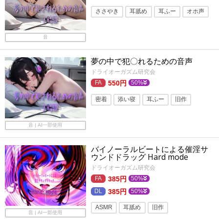
フォーリーサウンド
ささやき
耳舐め
耳ふー
オホ声
バイノーラル・ダミヘ
ASMR
癒し
音
トランス・暗示ボイス
夢の中で犯〇れるための音声
ドライオーガズム研究会
550円
50%
密着
添い寝
耳ふー
旧作
フォーリーサウンド
メスイキ
音 | AI一部使用
ASMR
バイノーラル
耳舐め
ささやき
バイノーラルビートによる催淫サ
ウンドドラッグ Hard mode
ドライオーガズム研究会
385円
50%
385円
50%
ASMR
耳舐め
旧作
音 | AI一部使用