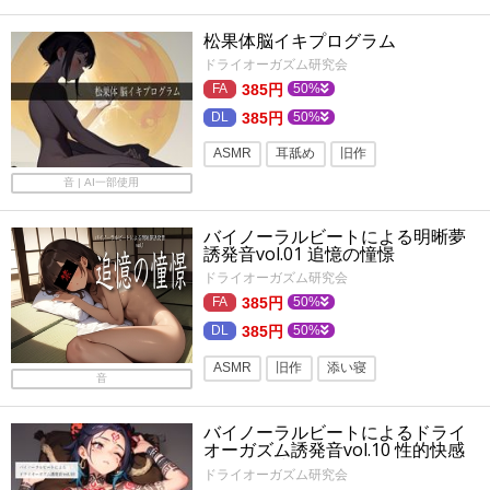
トランス・暗示ボイス
松果体脳イキプログラム
バイノーラル・ダミヘ
旧作
ドライオーガズム研究会
フォーリーサウンド
メスイキ
385円
50%
バイノーラル
添い寝
385円
50%
ASMR
耳舐め
旧作
音 | AI一部使用
トランス・暗示ボイス
バイノーラル・ダミヘ
バイノーラルビートによる明晰夢
誘発音vol.01 追憶の憧憬
フォーリーサウンド
メスイキ
ドライオーガズム研究会
バイノーラル
オナニー
癒し
385円
50%
385円
50%
ASMR
旧作
添い寝
音
トランス・暗示ボイス
バイノーラルビートによるドライ
バイノーラル・ダミヘ
寝落ち
オーガズム誘発音vol.10 性的快感
を伴う儀式
メスイキ
バイノーラル
耳舐め
ドライオーガズム研究会