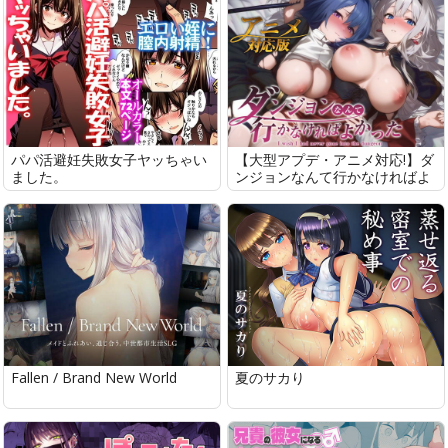
パパ活避妊失敗女子ヤッちゃい
【大型アプデ・アニメ対応!】ダ
ました。
ンジョンなんて行かなければよ
かった Ver2.0.1
Fallen / Brand New World
夏のサカり