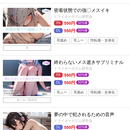
バイノーラル・ダミヘ
睡眠導入
密着状態での強〇メスイキ
フォーリーサウンド
耳ふー
ドライオーガズム研究会
550円
50%
メスイキ
ASMR
バイノーラル
550円
50%
キス
ささやき
メス男子
耳舐め
耳ふー
性転換・女体化
音
トランス・暗示ボイス
バイノーラル・ダミヘ
睡眠導入
終わらないメス逝きサブリミナル
密着
メスイキ
ASMR
ドライオーガズム研究会
550円
50%
バイノーラル
ささやき
550円
50%
フォーリーサウンド
寝落ち
耳ふー
耳舐め
性転換・女体化
音 | AI一部使用
添い寝
トランス・暗示ボイス
バイノーラル・ダミヘ
寝落ち
夢の中で犯されるための音声
睡眠導入
メス男子
ASMR
ドライオーガズム研究会
550円
50%
バイノーラル
ささやき
メスイキ