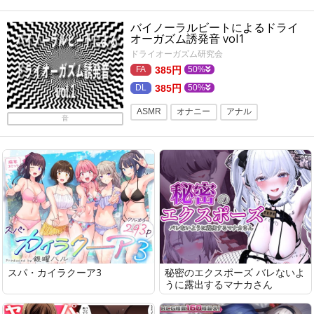
トランス・暗示ボイス
催眠・洗脳
バイノーラルビートによるドライ
バイノーラル
癒し
オナニー
オーガズム誘発音 vol1
メスイキ
ドライオーガズム研究会
385円
50%
385円
50%
ASMR
オナニー
アナル
音
トランス・暗示
トランス・暗示ボイス
癒し
寝落ち
スパ・カイラクーア3
秘密のエクスポーズ バレないよ
うに露出するマナカさん