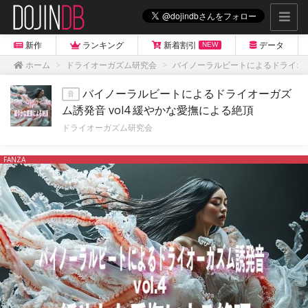
新作
ランキング
新着割引
データ
NEW
ホーム
ドライオーガズム研究会
バイノーラルビートによるドライオー
バイノーラルビートによるドライオーガズ
音
ム誘発音 vol4 緩やかな愛撫による絶頂
ドライオーガズム研究会