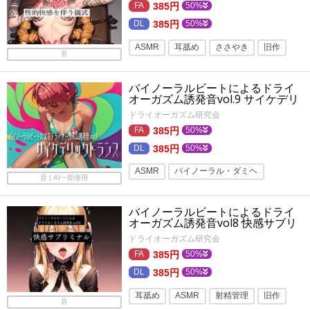
キス
フォーリーサウンド
385円
50%
385円
50%
ASMR
耳舐め
ささやき
旧作
音
淫語
トランス・暗示ボイス
バイノーラルビートによるドライ
男の潮吹き
性転換・女体化
オーガズム誘発音vol.9 サイケデリ
ックトランス
フォーリーサウンド
オナニー
ドライオーガズム研究会
385円
50%
アナル
メスイキ
オナサポ
密着
385円
50%
添い寝
ASMR
バイノーラル・ダミヘ
音 | AI一部使用
オナニー
トランス・暗示ボイス
バイノーラルビートによるドライ
性転換・女体化
フォーリーサウンド
オーガズム誘発音vol8 快感サブリ
ミナル
バイノーラル
メスイキ
旧作
ドライオーガズム研究会
385円
50%
385円
50%
耳舐め
ASMR
射精管理
旧作
音