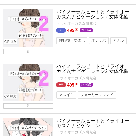
バイノーラル・ダミヘ
男性受け
バイノーラルビートとドライオー
ASMR
淫語
アナル
ガズムナビゲーション2 女体化催
〇アプローチ
バイノーラル
旧作
ドライオーガズム研究会
495円
50%
性転換・女体化
オナサポ
アナル
トランス・暗示ボイス
ASMR
淫語
音
バイノーラル・ダミヘ
バイノーラルビートとドライオー
ガズムナビゲーション2 女体化催
〇アプローチ
ドライオーガズム研究会
495円
50%
メスイキ
フォーリーサウンド
乳首責め
ささやき
ASMR
音
性転換・女体化
オナニー
言葉責め
バイノーラルビートとドライオー
耳舐め
ガズムナビゲション
ドライオーガズム研究会