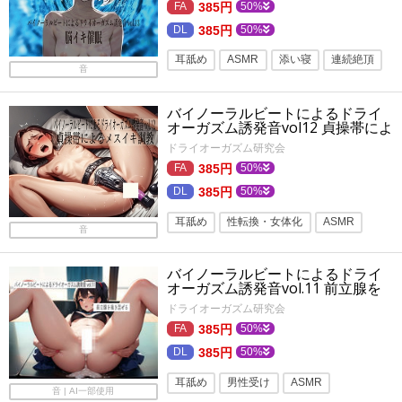
385円
50%
射精管理
バイノーラル
ASMR
385円
50%
メスイキ
オナサポ
男の潮吹き
耳舐め
ASMR
添い寝
連続絶頂
密着
耳ふー
音
バイノーラル・ダミヘ
メスイキ
バイノーラルビートによるドライ
バイノーラル
旧作
オーガズム誘発音vol12 貞操帯によ
るメスイキ調教
ドライオーガズム研究会
385円
50%
385円
50%
耳舐め
性転換・女体化
ASMR
音
トランス・暗示ボイス
旧作
バイノーラルビートによるドライ
バイノーラル・ダミヘ
添い寝
オーガズム誘発音vol.11 前立腺を
掻き混ぜる
バイノーラル
メスイキ
射精管理
ドライオーガズム研究会
385円
50%
385円
50%
耳舐め
男性受け
ASMR
音 | AI一部使用