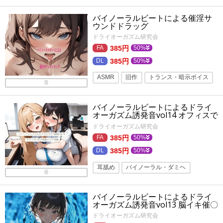
トランス・暗示ボイス
フェチ
バイノーラルビートによる催淫サ
睡眠導入
逆アナル
ウンドドラッグ
バイノーラル・ダミヘ
寝落ち
ドライオーガズム研究会
385円
50%
バイノーラル
ささやき
メスイキ
385円
50%
フォーリーサウンド
添い寝
ASMR
旧作
トランス・暗示ボイス
音
マニアック・変態
トランス・暗示
バイノーラルビートによるドライ
男の潮吹き
バイノーラル・ダミヘ
オーガズム誘発音vol14 オフィスで
いきなり耳舐めしてくる後輩
男性受け
耳舐め
バイノーラル
ドライオーガズム研究会
ささやき
メスイキ
催眠・洗脳
385円
50%
385円
50%
フォーリーサウンド
耳舐め
バイノーラル・ダミヘ
音
フェチ
トランス・暗示ボイス
バイノーラルビートによるドライ
オフィス・職場
トランス・暗示
オーガズム誘発音vol13 脳イキ催〇
睡眠導入
旧作
連続絶頂
ドライオーガズム研究会